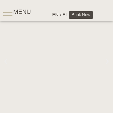
MENU
EN
/ EL
Book Now